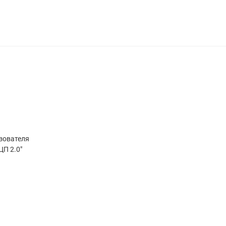
ьзователя
ЦП 2.0"