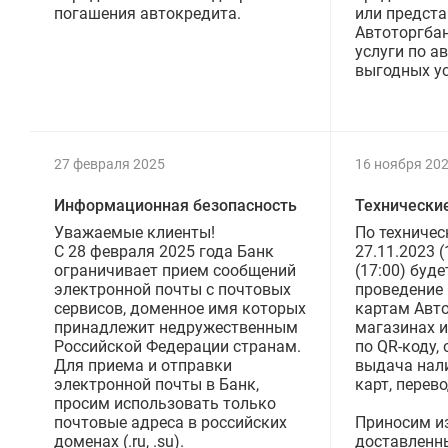
погашения автокредита.
или предст
Автоторгба
услуги по а
выгодных ус
27 февраля 2025
16 ноября 20
Информационная безопасность
Технически
Уважаемые клиенты!
По техничес
C 28 февраля 2025 года Банк
27.11.2023 (
ограничивает прием сообщений
(17:00) буд
электронной почты с почтовых
проведение 
сервисов, доменное имя которых
картам Авто
принадлежит недружественным
магазинах и
Российской Федерации странам.
по QR-коду,
Для приема и отправки
выдача нал
электронной почты в Банк,
карт, перево
просим использовать только
почтовые адреса в российских
Приносим и
доменах (.ru, .su).
доставленн