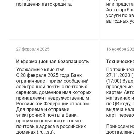
погашения автокредита.
или предст
Автоторгба
услуги по а
выгодных ус
27 февраля 2025
16 ноября 20
Информационная безопасность
Технически
Уважаемые клиенты!
По техничес
C 28 февраля 2025 года Банк
27.11.2023 (
ограничивает прием сообщений
(17:00) буд
электронной почты с почтовых
проведение 
сервисов, доменное имя которых
картам Авто
принадлежит недружественным
магазинах и
Российской Федерации странам.
по QR-коду,
Для приема и отправки
выдача нал
электронной почты в Банк,
карт, перево
просим использовать только
почтовые адреса в российских
Приносим и
доменах (.ru, .su).
доставленн