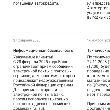
погашения автокредита.
или предст
Автоторгба
услуги по а
выгодных ус
27 февраля 2025
16 ноября 20
Информационная безопасность
Технически
Уважаемые клиенты!
По техничес
C 28 февраля 2025 года Банк
27.11.2023 (
ограничивает прием сообщений
(17:00) буд
электронной почты с почтовых
проведение 
сервисов, доменное имя которых
картам Авто
принадлежит недружественным
магазинах и
Российской Федерации странам.
по QR-коду,
Для приема и отправки
выдача нал
электронной почты в Банк,
карт, перево
просим использовать только
почтовые адреса в российских
Приносим и
доменах (.ru, .su).
доставленн