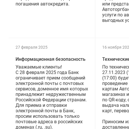
погашения автокредита.
или предст
Автоторгба
услуги по а
выгодных ус
27 февраля 2025
16 ноября 20
Информационная безопасность
Технически
Уважаемые клиенты!
По техничес
C 28 февраля 2025 года Банк
27.11.2023 (
ограничивает прием сообщений
(17:00) буд
электронной почты с почтовых
проведение 
сервисов, доменное имя которых
картам Авто
принадлежит недружественным
магазинах и
Российской Федерации странам.
по QR-коду,
Для приема и отправки
выдача нал
электронной почты в Банк,
карт, перево
просим использовать только
почтовые адреса в российских
Приносим и
доменах (.ru, .su).
доставленн